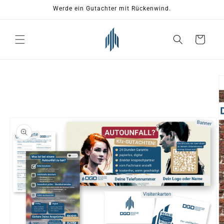
Direkt
Werde ein Gutachter mit Rückenwind.
zum
Inhalt
Warenkorb
u
roduktinformationen
pringen