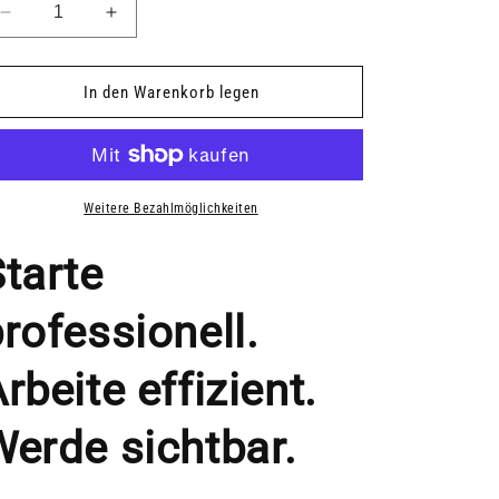
Verringere
Erhöhe
die
die
Menge
Menge
für
für
In den Warenkorb legen
SV-
SV-
Koffer
Koffer
–
–
Powered
Powered
by
by
Weitere Bezahlmöglichkeiten
DGD
DGD
Direkt
Direkt
tarte
rofessionell.
rbeite effizient.
Werde sichtbar.