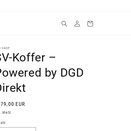
Einloggen
Warenkorb
D SHOP
SV-Koffer –
Powered by DGD
irekt
rmaler
279,00 EUR
eis
l. MwSt.
ahl