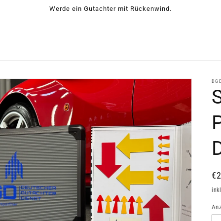
Werde ein Gutachter mit Rückenwind.
DG
D
No
€
Pr
ink
Anz