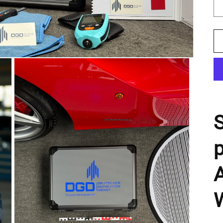
S
p
A